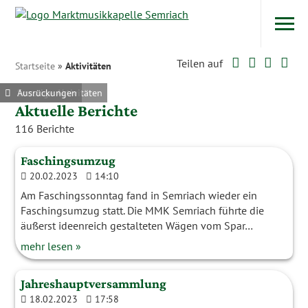
Navigatio
Zum Inhalt
Twitter
Faceboo
Googl
Wh
Teilen auf
Startseite
»
Aktivitäten
Ausrückungen
Ausrückungen
Ausrückungen
Ausrückungen
Ausrückungen
Ausrückungen
Ausrückungen
Ausrückungen
Sonstige Aktivitäten
Ausrückungen
Aktuelle Berichte
116 Berichte
Faschingsumzug
20.02.2023
14:10
Am Faschingssonntag fand in Semriach wieder ein
Faschingsumzug statt. Die MMK Semriach führte die
äußerst ideenreich gestalteten Wägen vom Spar…
mehr lesen »
Jahreshauptversammlung
18.02.2023
17:58