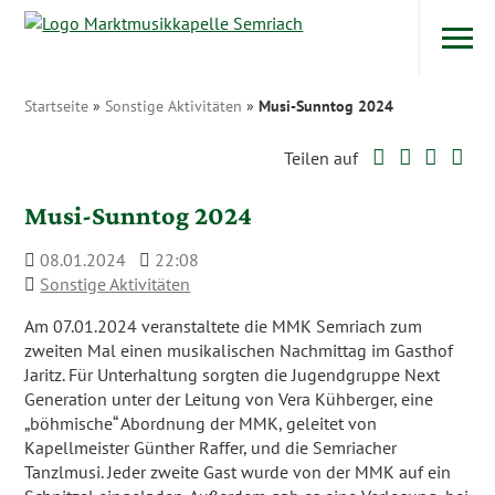
Navigatio
Zum Inhalt
Startseite
»
Sonstige Aktivitäten
»
Musi-Sunntog 2024
Twitter
Faceboo
Googl
Wh
Teilen auf
Musi-Sunntog 2024
08.01.2024
22:08
Sonstige Aktivitäten
Am 07.01.2024 veranstaltete die MMK Semriach zum
zweiten Mal einen musikalischen Nachmittag im Gasthof
Jaritz. Für Unterhaltung sorgten die Jugendgruppe Next
Generation unter der Leitung von Vera Kühberger, eine
„böhmische“ Abordnung der MMK, geleitet von
Kapellmeister Günther Raffer, und die Semriacher
Tanzlmusi. Jeder zweite Gast wurde von der MMK auf ein