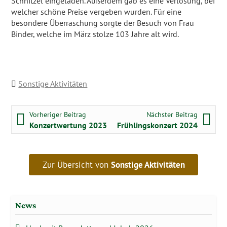
Schnitzel eingeladen. Außerdem gab es eine Verlosung, bei
welcher schöne Preise vergeben wurden. Für eine
besondere Überraschung sorgte der Besuch von Frau
Binder, welche im März stolze 103 Jahre alt wird.
Sonstige Aktivitäten
Beitragsnavigation
Vorheriger Beitrag:
Nächster
Vorheriger Beitrag
Nächster Beitrag
Konzertwertung 2023
Frühlingskonzert 2024
Zur Übersicht von
Sonstige Aktivitäten
News