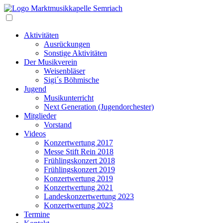
Zum
Inhalt
Navigation
Aktivitäten
Ausrückungen
Sonstige Aktivitäten
Der Musikverein
Weisenbläser
Sigi´s Böhmische
Jugend
Musikunterricht
Next Generation (Jugendorchester)
Mitglieder
Vorstand
Videos
Konzertwertung 2017
Messe Stift Rein 2018
Frühlingskonzert 2018
Frühlingskonzert 2019
Konzertwertung 2019
Konzertwertung 2021
Landeskonzertwertung 2023
Konzertwertung 2023
Termine