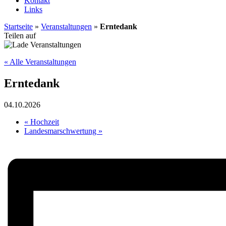
Kontakt
Links
Startseite
»
Veranstaltungen
»
Erntedank
Twitter
Facebook
Google+
WhatsApp
Teilen auf
« Alle Veranstaltungen
Erntedank
04.10.2026
«
Hochzeit
Landesmarschwertung
»