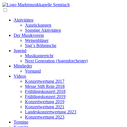
Zum
Inhalt
Navigation
Aktivitäten
Ausrückungen
Sonstige Aktivitäten
Der Musikverein
Weisenbläser
Sigi´s Böhmische
Jugend
Musikunterricht
Next Generation (Jugendorchester)
Mitglieder
Vorstand
Videos
Konzertwertung 2017
Messe Stift Rein 2018
Frühlingskonzert 2018
Frühlingskonzert 2019
Konzertwertung 2019
Konzertwertung 2021
Landeskonzertwertung 2023
Konzertwertung 2023
Termine