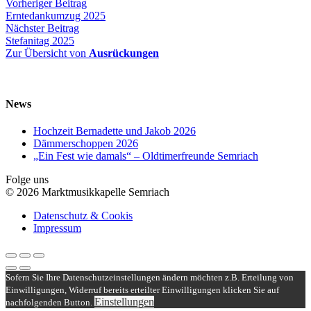
Beitragsnavigation
Vorheriger
Vorheriger Beitrag
Beitrag:
Erntedankumzug 2025
Nächster
Nächster Beitrag
Beitrag:
Stefanitag 2025
Zur Übersicht von
Ausrückungen
News
Hochzeit Bernadette und Jakob 2026
Dämmerschoppen 2026
„Ein Fest wie damals“ – Oldtimerfreunde Semriach
Folge uns
© 2026 Marktmusikkapelle Semriach
Datenschutz & Cookis
Impressum
Sofern Sie Ihre Datenschutzeinstellungen ändern möchten z.B. Erteilung von
Einwilligungen, Widerruf bereits erteilter Einwilligungen klicken Sie auf
Einstellungen
nachfolgenden Button.