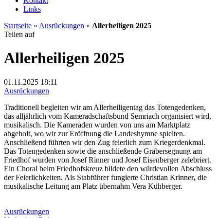
Kontakt
Links
Startseite
»
Ausrückungen
»
Allerheiligen 2025
Twitter
Facebook
Google+
WhatsApp
Teilen auf
Allerheiligen 2025
01.11.2025
18:11
Ausrückungen
Traditionell begleiten wir am Allerheiligentag das Totengedenken,
das alljährlich vom Kameradschaftsbund Semriach organisiert wird,
musikalisch. Die Kameraden wurden von uns am Marktplatz
abgeholt, wo wir zur Eröffnung die Landeshymne spielten.
Anschließend führten wir den Zug feierlich zum Kriegerdenkmal.
Das Totengedenken sowie die anschließende Gräbersegnung am
Friedhof wurden von Josef Rinner und Josef Eisenberger zelebriert.
Ein Choral beim Friedhofskreuz bildete den würdevollen Abschluss
der Feierlichkeiten. Als Stabführer fungierte Christian Krinner
,
die
musikalische Leitung am Platz übernahm Vera Kühberger.
Ausrückungen