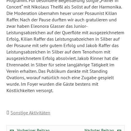
Programm. Für besondere Begeisterung sorgte „Pixner in
Concert“ mit Nikolaus Theißl als Solist auf der Harmonika.
Die Moderation übernahm heuer unser Posaunist Kilian
Raffer. Nach der Pause durften wir auch gratulieren und
zwar haben Eleonora Glasser das Junior-
Leistungsabzeichen auf der Querflöte mit ausgezeichnetem
Erfolg, Kilian Raffer das Leistungsabzeichen in Silber auf
der Posaune mit sehr gutem Erfolg und Jakob Raffer das
Leistungsabzeichen in Silber auf dem Tenorhorn mit
ausgezeichnetem Erfolg absolviert. Jakob Rinner hat die
Ehrennadel in Silber für seine langjährige Tätigkeit im
Verein erhalten. Das Publikum dankte mit Standing
Ovations, worauf natürlich noch eine Zugabe gespielt
wurde. Im Foyer wurden die Gäste bestens mit
Köstlichkeiten versorgt.
Sonstige Aktivitäten
Beitragsnavigation
Vorheriger Beitrag:
Nächster
Vorheriger Beitrag
Nächster Beitrag