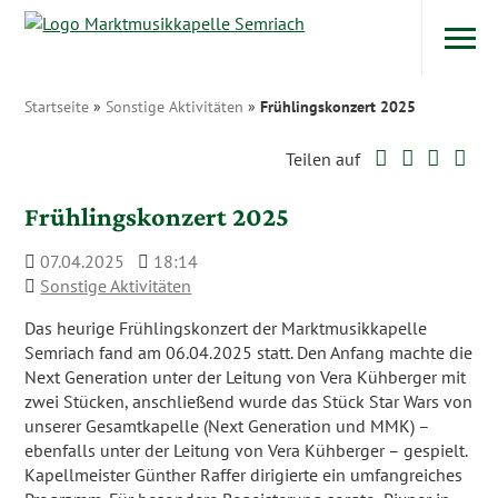
Navigatio
Zum Inhalt
Startseite
»
Sonstige Aktivitäten
»
Frühlingskonzert 2025
Twitter
Faceboo
Googl
Wh
Teilen auf
Frühlingskonzert 2025
07.04.2025
18:14
Sonstige Aktivitäten
Das heurige Frühlingskonzert der Marktmusikkapelle
Semriach fand am 06.04.2025 statt. Den Anfang machte die
Next Generation unter der Leitung von Vera Kühberger mit
zwei Stücken, anschließend wurde das Stück Star Wars von
unserer Gesamtkapelle (Next Generation und MMK) –
ebenfalls unter der Leitung von Vera Kühberger – gespielt.
Kapellmeister Günther Raffer dirigierte ein umfangreiches