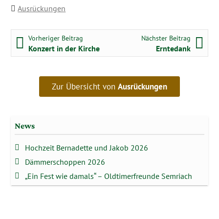
Ausrückungen
Beitragsnavigation
Vorheriger Beitrag:
Nächster
Vorheriger Beitrag
Nächster Beitrag
Konzert in der Kirche
Erntedank
Zur Übersicht von
Ausrückungen
News
Hochzeit Bernadette und Jakob 2026
Dämmerschoppen 2026
„Ein Fest wie damals“ – Oldtimerfreunde Semriach