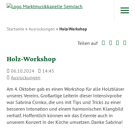
Navigatio
Zum Inhalt
Startseite
»
Ausrückungen
»
Holz-Workshop
Twitter
Faceboo
Googl
Wh
Teilen auf
Holz-Workshop
06.10.2024
14:45
Ausrückungen
Am 4. Oktober gab es einen Workshop für alle Holzbläser
unseres Vereins. Großartige Leiterin dieser Intensivprobe
war Sabrina Csrnko, die uns mit Tips und Tricks zu einer
besseren Intonation und einem harmonischen Klangbild
verhalf. Hoffentlich können wir das Erlernte auch in
unserem Konzert in der Kirche umsetzen. Danke Sabrina!