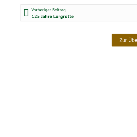
Beitragsnavigation
Vorheriger Beitrag:
Vorheriger Beitrag
125 Jahre Lurgrotte
Zur Übe