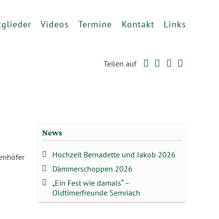
tglieder
Videos
Termine
Kontakt
Links
Twitter
Facebook
Google+
WhatsAp
Teilen auf
News
Hochzeit Bernadette und Jakob 2026
enhöfer
Dämmerschoppen 2026
„Ein Fest wie damals“ –
Oldtimerfreunde Semriach